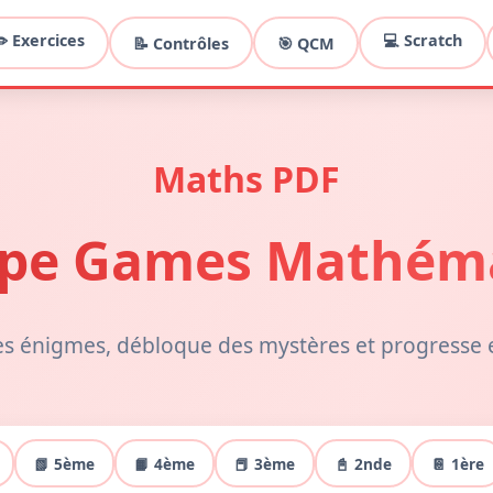
️ Exercices
💻 Scratch
📝 Contrôles
🎯 QCM
Maths PDF
ape Games Mathém
s énigmes, débloque des mystères et progresse 
📗 5ème
📙 4ème
📕 3ème
📓 2nde
📔 1ère