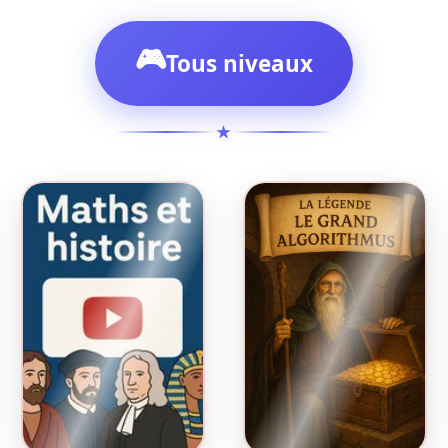
🎮
Tous niveaux
★