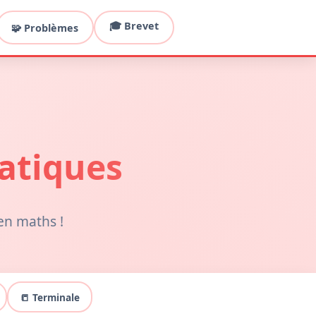
🎓 Brevet
🧩 Problèmes
atiques
en maths !
📒 Terminale