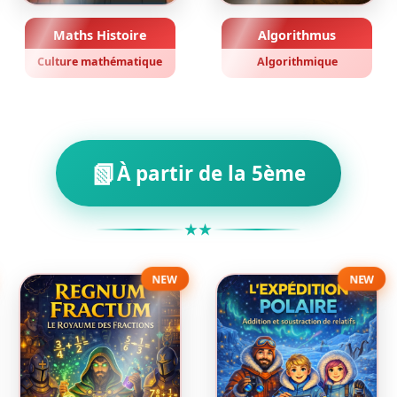
Maths Histoire
Algorithmus
Culture mathématique
Algorithmique
📗
À partir de la 5ème
★★
NEW
NEW