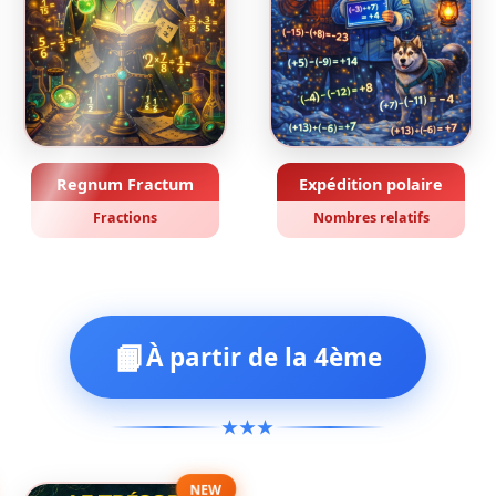
Regnum Fractum
Expédition polaire
Fractions
Nombres relatifs
📙
À partir de la 4ème
★★★
NEW