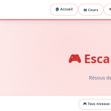
🏠 Accueil
✏
📖 Cours
🎮 Esc
Résous de
🎮 Tous niveaux