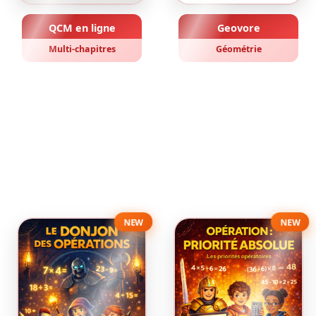
QCM en ligne
Geovore
Multi-chapitres
Géométrie
NEW
NEW