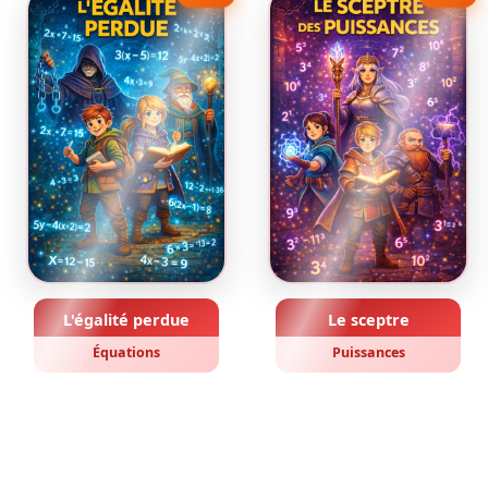
L'égalité perdue
Le sceptre
Équations
Puissances