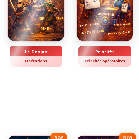
Le Donjon
Priorités
Opérations
Priorités opératoires
NEW
NEW