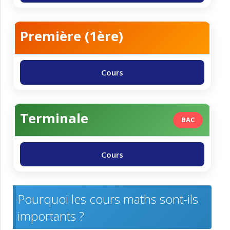
Première (1ère)
Cours
Terminale
BAC
Cours
Pourquoi les cours maths sont-ils
importants ?