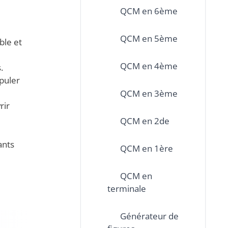
QCM en 6ème
QCM en 5ème
ble et
QCM en 4ème
.
ipuler
QCM en 3ème
rir
QCM en 2de
ants
QCM en 1ère
QCM en
terminale
Générateur de