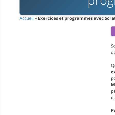
prog
Accueil
»
Exercices et programmes avec Scrat
Sc
de
Qu
e
p
M
pé
du
P