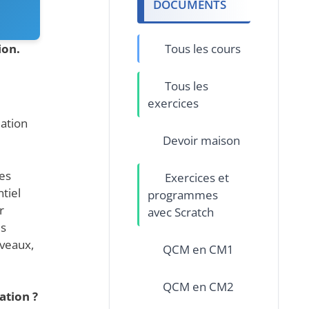
DOCUMENTS
Tous les cours
ion.
Tous les
exercices
ation
Devoir maison
des
Exercices et
tiel
programmes
r
avec Scratch
es
iveaux,
QCM en CM1
QCM en CM2
ation ?