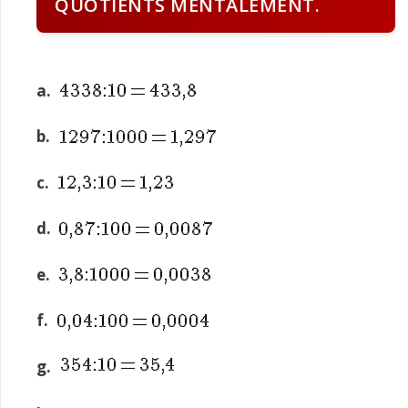
QUOTIENTS MENTALEMENT.
a.
b.
c.
d.
e.
f.
g.