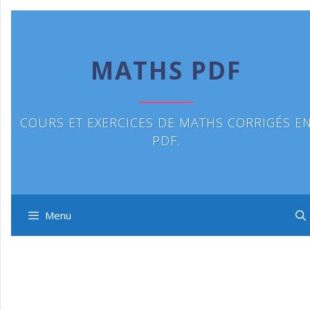
Aller
au
contenu
MATHS PDF
COURS ET EXERCICES DE MATHS CORRIGÉS E
PDF.
Menu