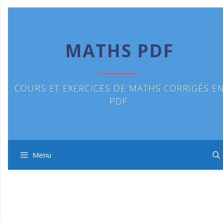
Aller
au
contenu
MATHS PDF
COURS ET EXERCICES DE MATHS CORRIGÉS E
PDF.
Menu