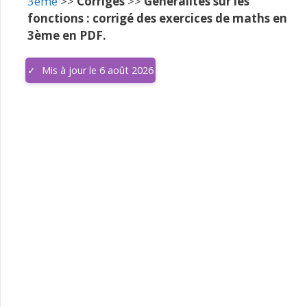
3ème
>>
Corrigés
>>
Généralités sur les
fonctions : corrigé des exercices de maths en
3ème en PDF.
Mis à jour le 6 août 2026