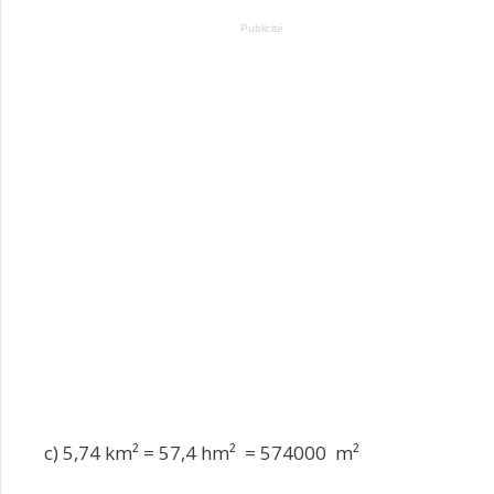
Publicité
c) 5,74 km² = 57,4 hm² = 574000 m²