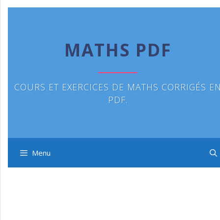
Aller
au
contenu
MATHS PDF
COURS ET EXERCICES DE MATHS CORRIGÉS E
PDF.
Menu