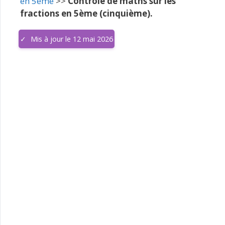
en 5ème
>>
Contrôle de maths sur les
fractions en 5ème (cinquième).
Mis à jour le 12 mai 2026