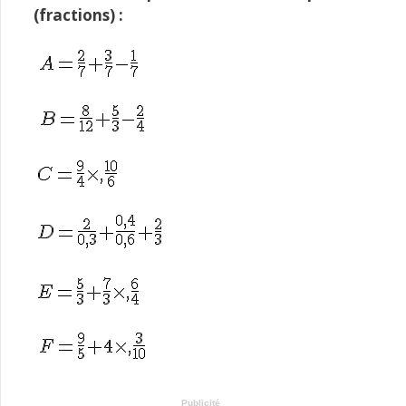
(
fractions
) :
Publicité