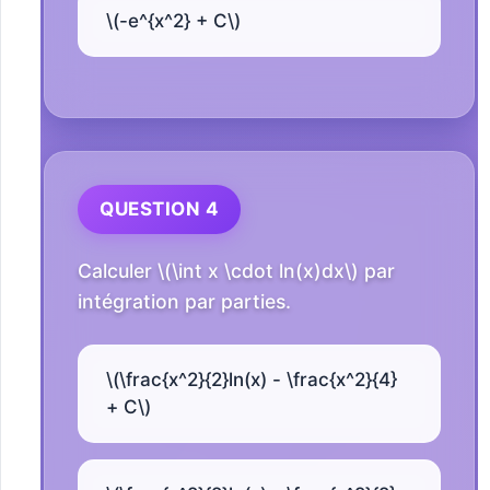
\(-e^{x^2} + C\)
QUESTION 4
Calculer \(\int x \cdot ln(x)dx\) par
intégration par parties.
\(\frac{x^2}{2}ln(x) - \frac{x^2}{4}
+ C\)