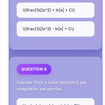
\(\frac{1}{2x^2} + ln|x| + C\)
\(\frac{1}{2x^2} - ln|x| + C\)
QUESTION 8
Calculer \(\int x \cdot sin(x)dx\) par
intégration par parties.