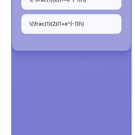
\(\frac{1}{2}(1+e^{-1})\)