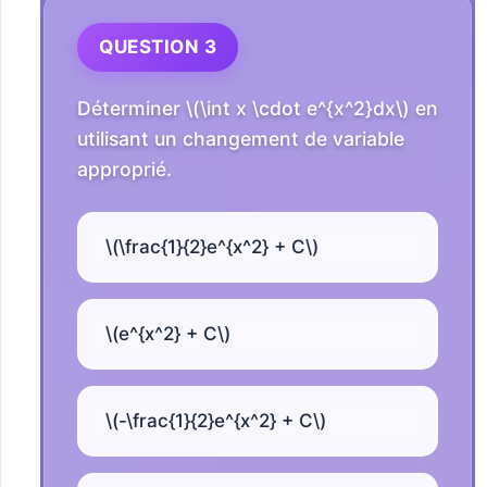
QUESTION 3
Déterminer \(\int x \cdot e^{x^2}dx\) en
utilisant un changement de variable
approprié.
\(\frac{1}{2}e^{x^2} + C\)
\(e^{x^2} + C\)
\(-\frac{1}{2}e^{x^2} + C\)