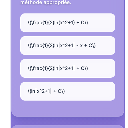
méthode appropriée.
\(\frac{1}{2}ln(x^2+1) + C\)
\(\frac{1}{2}ln|x^2+1| - x + C\)
\(\frac{1}{2}ln|x^2+1| + C\)
\(ln|x^2+1| + C\)