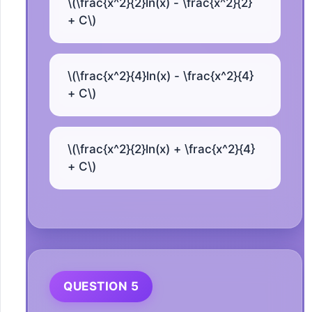
\(\frac{x^2}{2}ln(x) - \frac{x^2}{2}
+ C\)
\(\frac{x^2}{4}ln(x) - \frac{x^2}{4}
+ C\)
\(\frac{x^2}{2}ln(x) + \frac{x^2}{4}
+ C\)
QUESTION 5