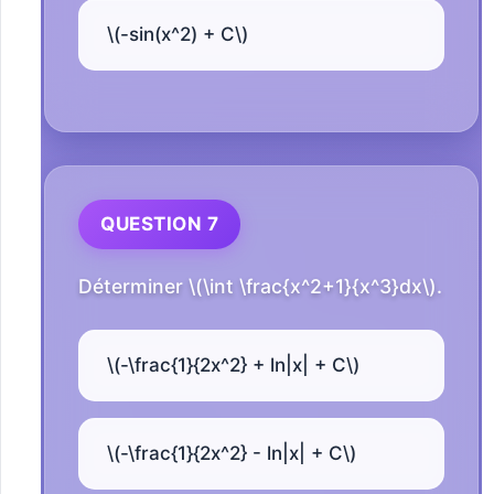
\(-sin(x^2) + C\)
QUESTION 7
Déterminer \(\int \frac{x^2+1}{x^3}dx\).
\(-\frac{1}{2x^2} + ln|x| + C\)
\(-\frac{1}{2x^2} - ln|x| + C\)