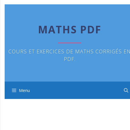
Aller
au
contenu
MATHS PDF
COURS ET EXERCICES DE MATHS CORRIGÉS E
PDF.
Menu