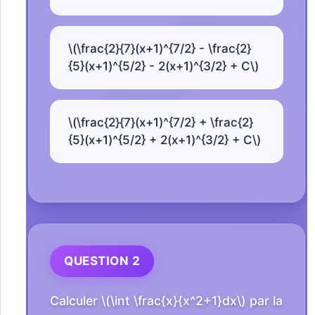
\(\frac{2}{7}(x+1)^{7/2} - \frac{2}
{5}(x+1)^{5/2} - 2(x+1)^{3/2} + C\)
\(\frac{2}{7}(x+1)^{7/2} + \frac{2}
{5}(x+1)^{5/2} + 2(x+1)^{3/2} + C\)
QUESTION 2
Calculer \(\int \frac{x}{x^2+1}dx\) par la