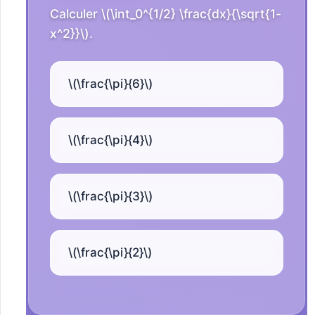
Calculer \(\int_0^{1/2} \frac{dx}{\sqrt{1-
x^2}}\).
\(\frac{\pi}{6}\)
\(\frac{\pi}{4}\)
\(\frac{\pi}{3}\)
\(\frac{\pi}{2}\)