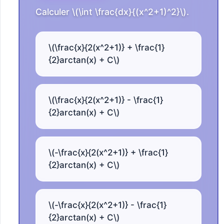
Calculer \(\int \frac{dx}{(x^2+1)^2}\).
\(\frac{x}{2(x^2+1)} + \frac{1}
{2}arctan(x) + C\)
\(\frac{x}{2(x^2+1)} - \frac{1}
{2}arctan(x) + C\)
\(-\frac{x}{2(x^2+1)} + \frac{1}
{2}arctan(x) + C\)
\(-\frac{x}{2(x^2+1)} - \frac{1}
{2}arctan(x) + C\)