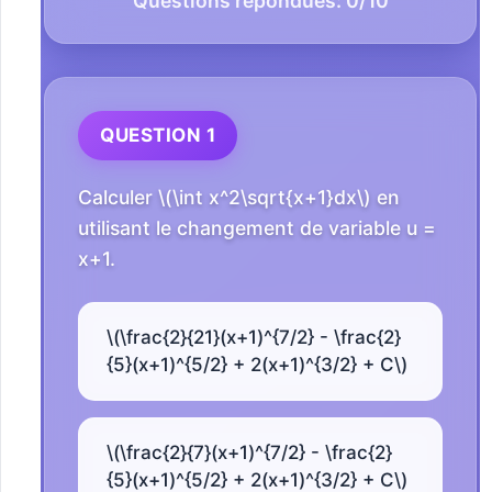
Questions répondues:
0
/10
QUESTION 1
Calculer \(\int x^2\sqrt{x+1}dx\) en
utilisant le changement de variable u =
x+1.
\(\frac{2}{21}(x+1)^{7/2} - \frac{2}
{5}(x+1)^{5/2} + 2(x+1)^{3/2} + C\)
\(\frac{2}{7}(x+1)^{7/2} - \frac{2}
{5}(x+1)^{5/2} + 2(x+1)^{3/2} + C\)