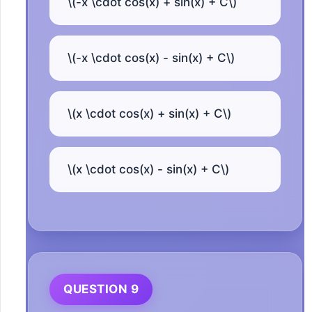
\(-x \cdot cos(x) + sin(x) + C\)
\(-x \cdot cos(x) - sin(x) + C\)
\(x \cdot cos(x) + sin(x) + C\)
\(x \cdot cos(x) - sin(x) + C\)
QUESTION 9