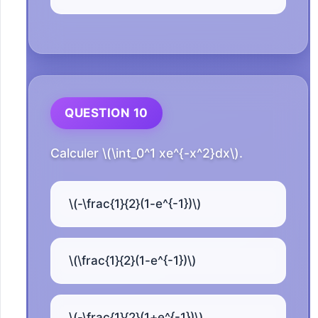
QUESTION 10
Calculer \(\int_0^1 xe^{-x^2}dx\).
\(-\frac{1}{2}(1-e^{-1})\)
\(\frac{1}{2}(1-e^{-1})\)
\(-\frac{1}{2}(1+e^{-1})\)