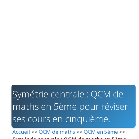
Symétrie centrale : QCM de
maths en 5ème pour réviser
ses cours en cinquième.
Accueil
>>
QCM de maths
>>
QCM en 5ème
>>