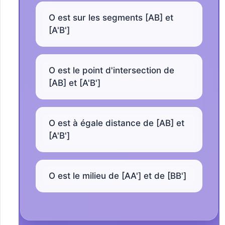
O est sur les segments [AB] et
[A'B']
O est le point d'intersection de
[AB] et [A'B']
O est à égale distance de [AB] et
[A'B']
O est le milieu de [AA'] et de [BB']