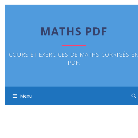
Aller
au
contenu
MATHS PDF
COURS ET EXERCICES DE MATHS CORRIGÉS E
PDF.
Menu