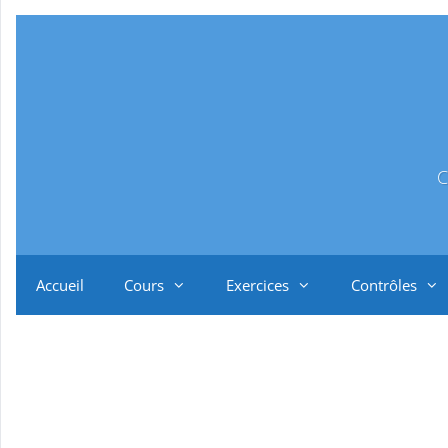
Aller
au
contenu
C
Accueil
Cours
Exercices
Contrôles