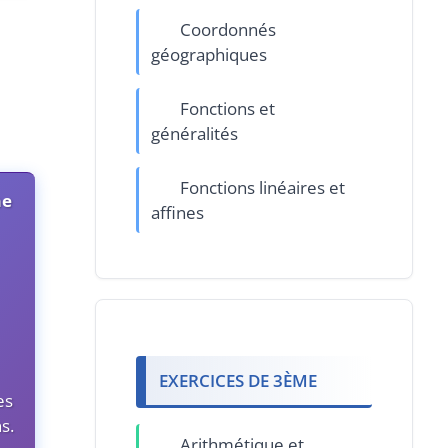
Coordonnés
géographiques
Fonctions et
généralités
Fonctions linéaires et
me
affines
EXERCICES DE 3ÈME
es
s.
Arithmétique et