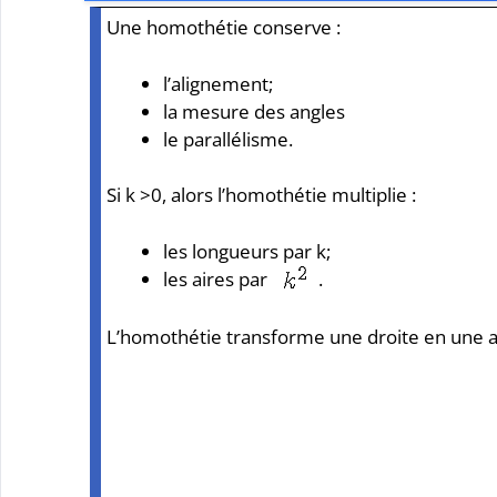
Une homothétie conserve :
l’alignement;
la mesure des angles
le parallélisme.
Si k >0, alors l’homothétie multiplie :
les longueurs par k;
les aires par
.
L’homothétie transforme une droite en une aut