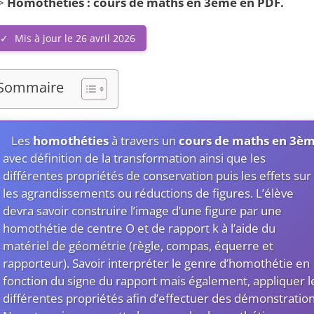
>
Homothéties : cours de maths en 3ème en PDF.
Mis à jour le 26 avril 2026
Sommaire
Les
homothéties
à travers un
cours de maths en 3è
avec définition de la transformation ainsi que les
différentes propriétés de conservation puis les effets sur
les agrandissements ou réductions de figures. L’élève
devra savoir construire l’image d’une figure par une
homothétie de centre O et de rapport k à l’aide du
matériel de géométrie (règle, compas, équerre et
rapporteur). Savoir interpréter le genre d’homothétie en
fonction du signe du rapport mais également, appliquer l
différentes propriétés afin d’effectuer des démonstration