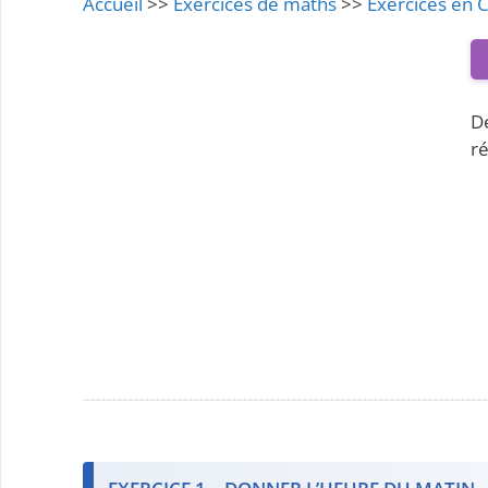
Accueil
>>
Exercices de maths
>>
Exercices en
D
ré