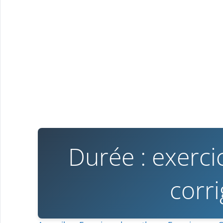
Durée : exerc
corr