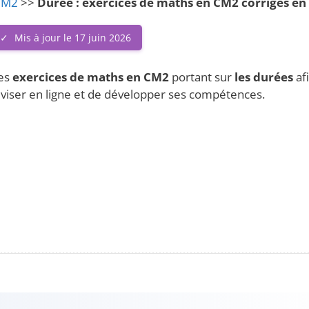
 CM2
>>
Durée : exercices de maths en CM2 corrigés en
Mis à jour le 17 juin 2026
es
exercices de maths en CM2
portant sur
les durées
af
viser en ligne et de développer ses compétences.