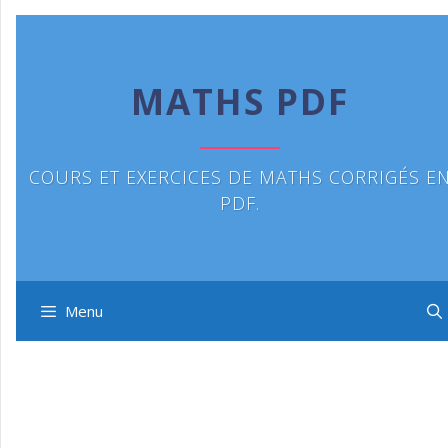
Aller
au
contenu
MATHS PDF
COURS ET EXERCICES DE MATHS CORRIGÉS E
PDF.
Menu