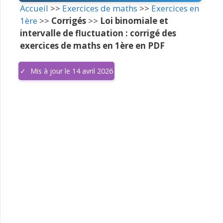
Accueil
>>
Exercices de maths
>>
Exercices en
1ère
>>
Corrigés
>>
Loi binomiale et
intervalle de fluctuation : corrigé des
exercices de maths en 1ère en PDF
Mis à jour le 14 avril 2026