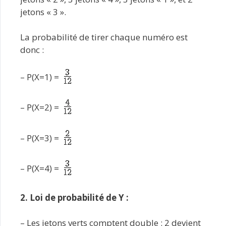
jetons « 3 ».
La probabilité de tirer chaque numéro est
donc :
– P(X=1) =
– P(X=2) =
– P(X=3) =
– P(X=4) =
2. Loi de probabilité de Y :
– Les jetons verts comptent double : 2 devient