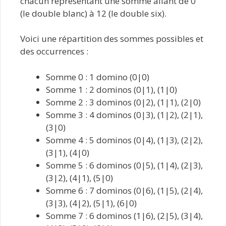
chacun représentant une somme allant de 0
(le double blanc) à 12 (le double six).
Voici une répartition des sommes possibles et
des occurrences :
Somme 0 : 1 domino (0|0)
Somme 1 : 2 dominos (0|1), (1|0)
Somme 2 : 3 dominos (0|2), (1|1), (2|0)
Somme 3 : 4 dominos (0|3), (1|2), (2|1),
(3|0)
Somme 4 : 5 dominos (0|4), (1|3), (2|2),
(3|1), (4|0)
Somme 5 : 6 dominos (0|5), (1|4), (2|3),
(3|2), (4|1), (5|0)
Somme 6 : 7 dominos (0|6), (1|5), (2|4),
(3|3), (4|2), (5|1), (6|0)
Somme 7 : 6 dominos (1|6), (2|5), (3|4),