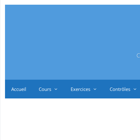
Aller
au
contenu
C
Accueil
Cours
Exercices
Contrôles