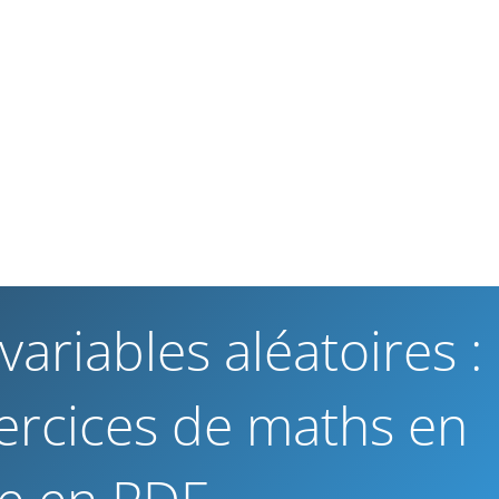
variables aléatoires :
xercices de maths en