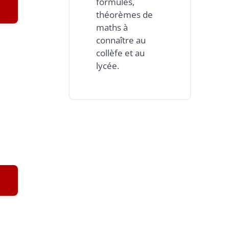
formules,
théorèmes de
maths à
connaître au
collèfe et au
lycée.