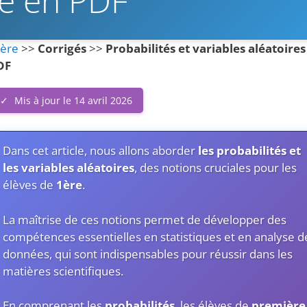
e en PDF
1ère
>>
Corrigés
>>
Probabilités et variables aléatoires 
DF
Mis à jour le 14 avril 2026
Dans cet article, nous allons aborder
les probabilités et
les variables aléatoires
, des notions cruciales pour les
élèves de
1ère
.
La maîtrise de ces notions permet de développer des
compétences essentielles en statistiques et en analyse d
données, qui sont indispensables pour réussir dans les
matières scientifiques.
En comprenant les
probabilités
, les élèves de
première