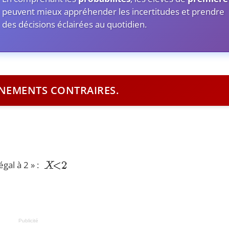
peuvent mieux appréhender les incertitudes et prendre
des décisions éclairées au quotidien.
ÉNEMENTS CONTRAIRES.
gal à 2 » :
Publicité