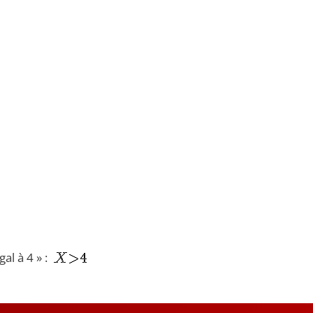
al à 4 » :