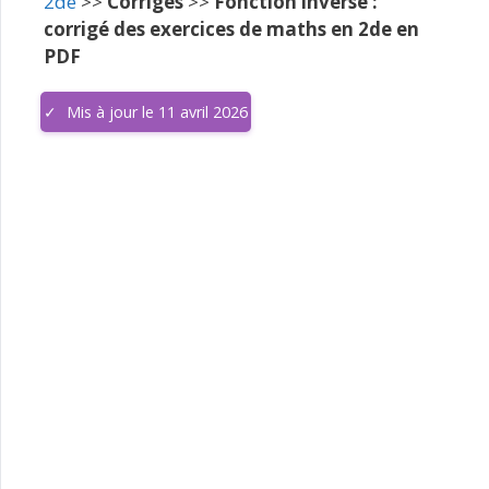
2de
>>
Corrigés
>>
Fonction inverse :
corrigé des exercices de maths en 2de en
PDF
Mis à jour le 11 avril 2026