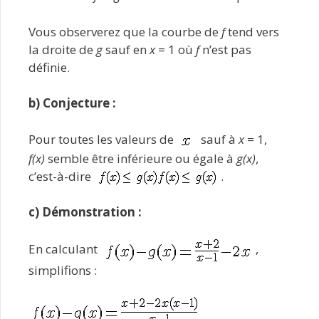
Vous observerez que la courbe de
f
tend vers
la droite de
g
sauf en
x
= 1 où
f
n’est pas
définie.
b) Conjecture :
Pour toutes les valeurs de
sauf à
x
= 1,
f(x)
semble être inférieure ou égale à
g(x)
,
c’est-à-dire
.
c) Démonstration :
En calculant
,
simplifions :