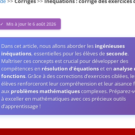
2de
>>
Corrigés
>>
Inéquations : corrigé des exercices 
Mis à jour le 6 août 2026
Dans cet article, nous allons aborder les
ingénieuses
inéquations
, essentielles pour les élèves de
seconde
.
Maîtriser ces concepts est crucial pour développer des
compétences en
résolution d’équations
et en
analyse 
fonctions
. Grâce à des corrections d’exercices ciblées, le
élèves renforceront leur compréhension et leur aisance 
aux
problèmes mathématiques
complexes. Préparez-v
à exceller en mathématiques avec ces précieux outils
d’apprentissage !