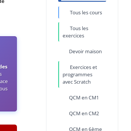
de
Tous les cours
Tous les
exercices
Devoir maison
des
Exercices et
s
programmes
face
avec Scratch
ous
QCM en CM1
QCM en CM2
QCM en 6ème