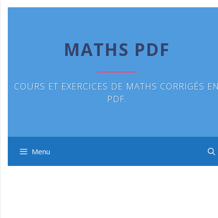
Aller
au
contenu
MATHS PDF
COURS ET EXERCICES DE MATHS CORRIGÉS E
PDF.
Menu