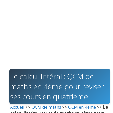
Le calcul littéral : QCM de
maths en 4ème pour réviser
ses cours en quatrième.
Accueil
>>
QCM de maths
>>
QCM en 4ème
>>
Le