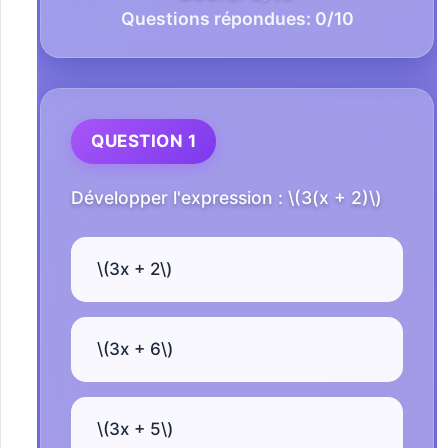
Questions répondues:
0
/10
QUESTION 1
Développer l'expression : \(3(x + 2)\)
\(3x + 2\)
\(3x + 6\)
\(3x + 5\)