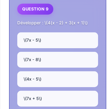
QUESTION 9
Développer : \(4(x - 2) + 3(x + 1)\)
\(7x - 5\)
\(7x - 8\)
\(4x - 5\)
\(7x + 5\)