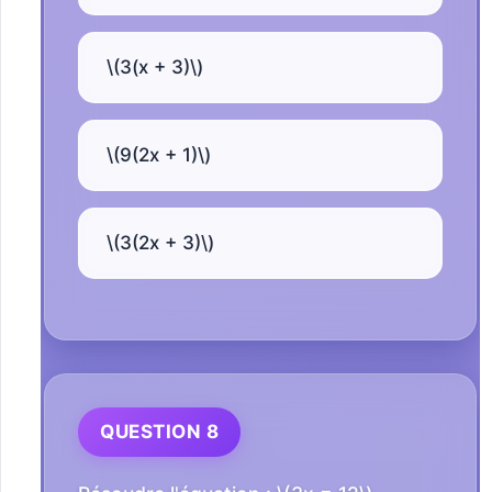
\(3(x + 3)\)
\(9(2x + 1)\)
\(3(2x + 3)\)
QUESTION 8