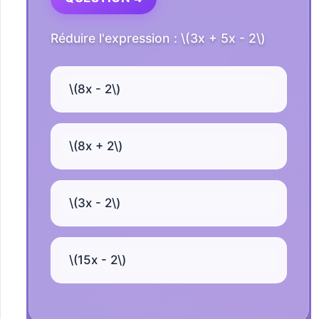
Réduire l'expression : \(3x + 5x - 2\)
\(8x - 2\)
\(8x + 2\)
\(3x - 2\)
\(15x - 2\)