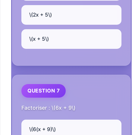
\(2x + 5\)
\(x + 5\)
QUESTION 7
Factoriser : \(6x + 9\)
\(6(x + 9)\)