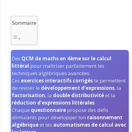
Sommaire
Des
QCM de maths en 4ème sur le calcul
littéral
pour maîtriser parfaitement les
techniques algébriques avancées.
Ces
exercices interactifs corrigés
te permettent
de réviser le
développement d’expressions
, la
factorisation
, la
double distributivité
et la
réduction d’expressions littérales
.
Chaque
questionnaire
propose des défis
stimulants pour développer ton
raisonnement
algébrique
et tes
automatismes de calcul avec