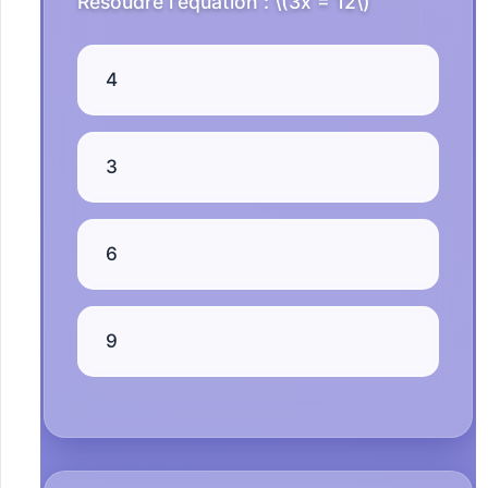
Résoudre l'équation : \(3x = 12\)
4
3
6
9