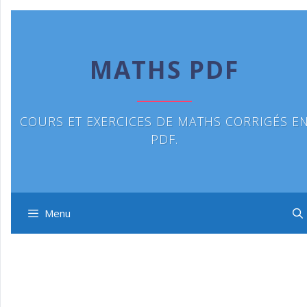
Aller
au
contenu
MATHS PDF
COURS ET EXERCICES DE MATHS CORRIGÉS E
PDF.
Menu