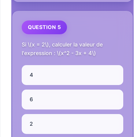
QUESTION 5
Si \(x = 2\), calculer la valeur de
l'expression : \(x^2 - 3x + 4\)
4
6
2