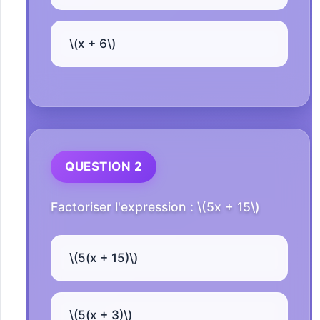
\(x + 6\)
QUESTION 2
Factoriser l'expression : \(5x + 15\)
\(5(x + 15)\)
\(5(x + 3)\)