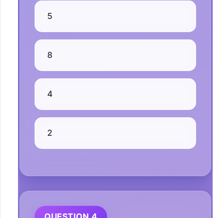
5
8
4
2
QUESTION 4