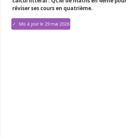
calcul littéral : QCM de maths en 4ème pour
réviser ses cours en quatrième.
Mis à jour le 29 mai 2026