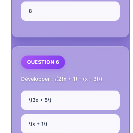
8
QUESTION 6
Développer : \(2(x + 1) - (x - 3)\)
\(3x + 5\)
\(x + 1\)