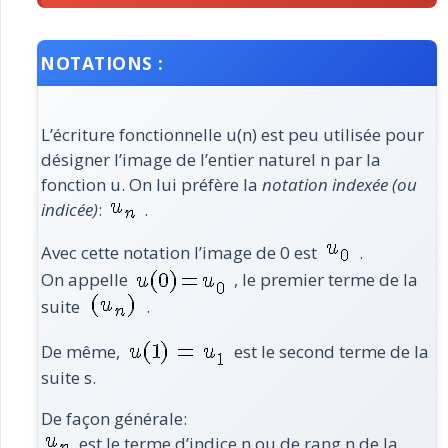
NOTATIONS :
L’écriture fonctionnelle u(n) est peu utilisée pour
désigner l’image de l’entier naturel n par la
fonction u. On lui préfère la
notation indexée (ou
indicée)
:
.
Avec cette notation l’image de 0 est
.
On appelle
, le premier terme de la
suite
.
De même,
est le second terme de la
suite s.
De façon générale:
est le terme d’indice n ou de rang n de la