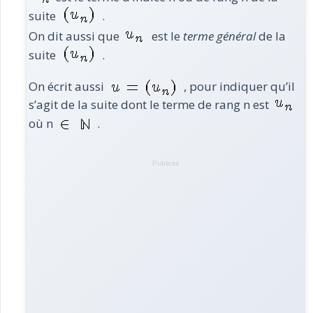
suite
.
On dit aussi que
est le
terme général
de la
suite
.
On écrit aussi
, pour indiquer qu’il
s’agit de la suite dont le terme de rang n est
où n
.
Publicité