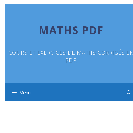
Aller
au
contenu
MATHS PDF
COURS ET EXERCICES DE MATHS CORRIGÉS E
PDF.
Menu