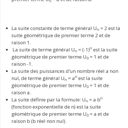
0
La suite constante de terme général U
= 2 est la
n
suite géométrique de premier terme 2 et de
raison 1.
n
La suite de terme général U
= (-1)
est la suite
n
géométrique de premier terme U
= 1 et de
0
raison -1.
La suite des puissances d’un nombre réel a non
n
nul, de terme général U
= a
est la suite
n
géométrique de premier terme U
= 1 et de
0
raison a.
n
La suite définie par la formule: U
= a b
n
(fonction exponentielle de n) est la suite
géométrique de premier terme U
= a et de
0
raison b (b réel non nul).