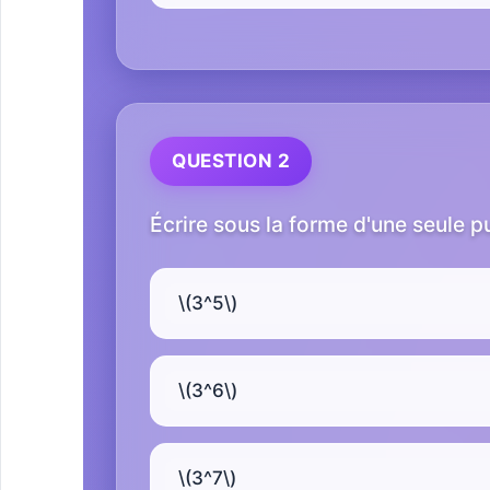
QUESTION 2
Écrire sous la forme d'une seule pu
\(3^5\)
\(3^6\)
\(3^7\)