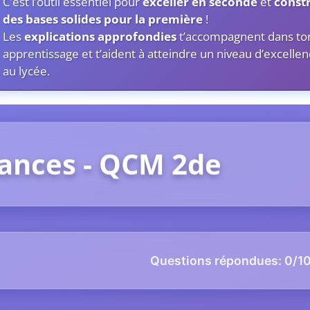
C’est l’outil essentiel pour
exceller en seconde
et
const
des bases solides pour la première
!
Les
explications approfondies
t’accompagnent dans to
apprentissage et t’aident à atteindre un niveau d’excelle
au lycée.
sances - QCM 2de
Questions répondues:
0
/1