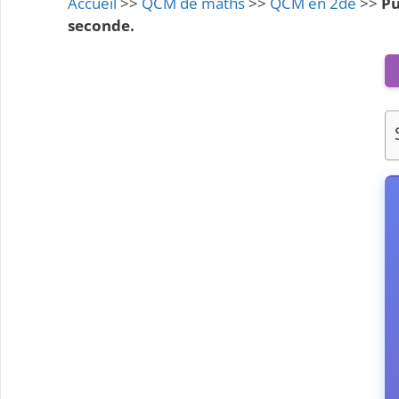
Accueil
>>
QCM de maths
>>
QCM en 2de
>>
Pu
seconde.