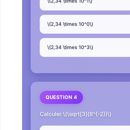
\(2,34 \times 10^1\)
\(2,34 \times 10^0\)
\(2,34 \times 10^3\)
QUESTION 4
Calculer \(\sqrt[3]{8^{-2}}\)