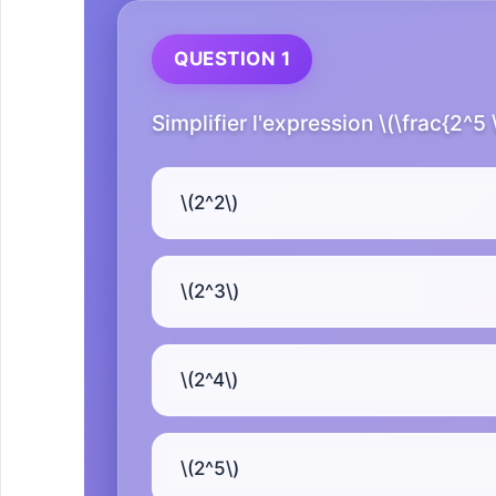
QUESTION 1
Simplifier l'expression \(\frac{2^5
\(2^2\)
\(2^3\)
\(2^4\)
\(2^5\)