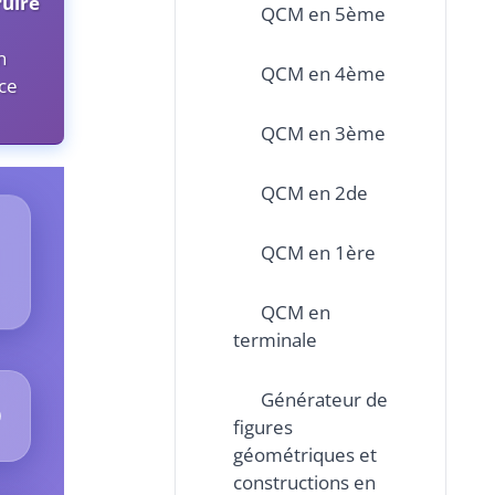
ruire
QCM en 5ème
n
QCM en 4ème
nce
QCM en 3ème
QCM en 2de
QCM en 1ère
QCM en
terminale
Générateur de
0
figures
géométriques et
constructions en