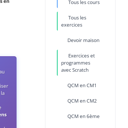
s en
Tous les cours
Tous les
exercices
Devoir maison
Exercices et
programmes
avec Scratch
eau
QCM en CM1
iser
, la
QCM en CM2
e
ens
QCM en 6ème