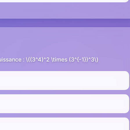
issance : \((3^4)^2 \times (3^{-1})^3\)