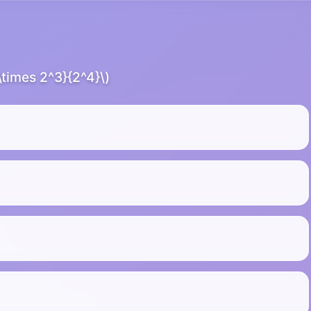
 \times 2^3}{2^4}\)