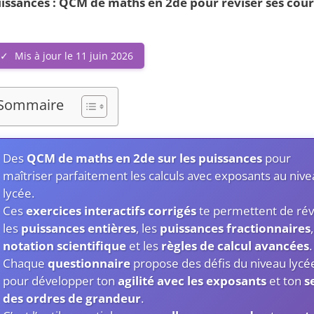
issances : QCM de maths en 2de pour réviser ses cour
Mis à jour le 11 juin 2026
Sommaire
Des
QCM de maths en 2de sur les puissances
pour
maîtriser parfaitement les calculs avec exposants au niv
lycée.
Ces
exercices interactifs corrigés
te permettent de rév
les
puissances entières
, les
puissances fractionnaires
notation scientifique
et les
règles de calcul avancées
.
Chaque
questionnaire
propose des défis du niveau lycé
pour développer ton
agilité avec les exposants
et ton
s
des ordres de grandeur
.