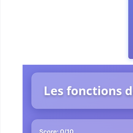
Les fonctions 
Score:
0
/
10