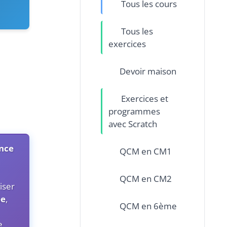
Tous les cours
Tous les
exercices
Devoir maison
Exercices et
programmes
avec Scratch
ence
QCM en CM1
QCM en CM2
iser
ée
,
QCM en 6ème
e