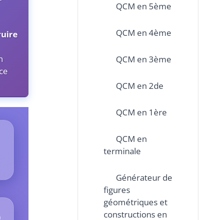
QCM en 5ème
QCM en 4ème
ruire
n
QCM en 3ème
nce
QCM en 2de
QCM en 1ère
QCM en
terminale
Générateur de
figures
géométriques et
constructions en
0