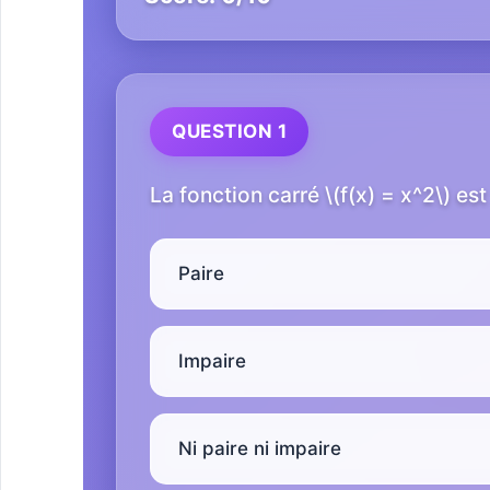
QUESTION 1
La fonction carré \(f(x) = x^2\) est 
Paire
Impaire
Ni paire ni impaire