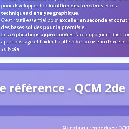
pour développer ton
intuition des fonctions
et tes
techniques d’analyse graphique
.
C’est l’outil essentiel pour
exceller en seconde
et
const
des bases solides pour la première
!
Les
explications approfondies
t’accompagnent dans to
apprentissage et t’aident à atteindre un niveau d’excelle
au lycée.
de référence - QCM 2de
Questions répondues:
0
/1