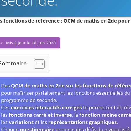
 seconde.
s fonctions de référence : QCM de maths en 2de pour
Mis à jour le 18 juin 2026
Sommaire
Des
QCM de maths en 2de sur les fonctions de référ
pour maîtriser parfaitement les fonctions essentielles du
programme de seconde.
Ces
exercices interactifs corrigés
te permettent de rév
les
fonctions carré et inverse
, la
fonction racine carr
les
variations
et les
représentations graphiques
.
Chaque
questionnaire
propose des défis du niveau lycé