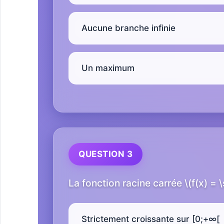
Aucune branche infinie
Un maximum
QUESTION 3
La fonction racine carrée \(f(x) = \s
Strictement croissante sur [0;+∞[