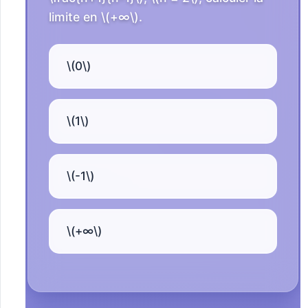
limite en \(+∞\).
\(0\)
\(1\)
\(-1\)
\(+∞\)