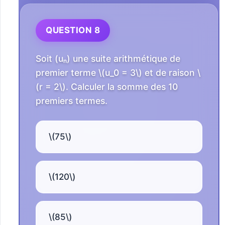
QUESTION 8
Soit (uₙ) une suite arithmétique de
premier terme \(u_0 = 3\) et de raison \
(r = 2\). Calculer la somme des 10
premiers termes.
\(75\)
\(120\)
\(85\)