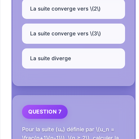
La suite converge vers \(2\)
La suite converge vers \(3\)
La suite diverge
QUESTION 7
Pour la suite (uₙ) définie par \(u_n =
\frac{n+1}{n-1}\), \(n ≥ 2\), calculer la