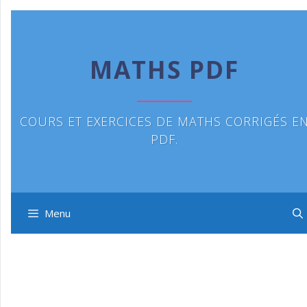
Aller
au
contenu
MATHS PDF
COURS ET EXERCICES DE MATHS CORRIGÉS E
PDF.
Menu