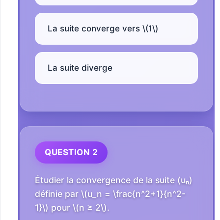
La suite converge vers \(1\)
La suite diverge
QUESTION 2
Étudier la convergence de la suite (uₙ)
définie par \(u_n = \frac{n^2+1}{n^2-
1}\) pour \(n ≥ 2\).