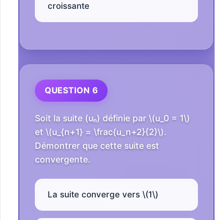
croissante
QUESTION 6
Soit la suite (uₙ) définie par \(u_0 = 1\)
et \(u_{n+1} = \frac{u_n+2}{2}\).
Démontrer que cette suite est
convergente.
La suite converge vers \(1\)