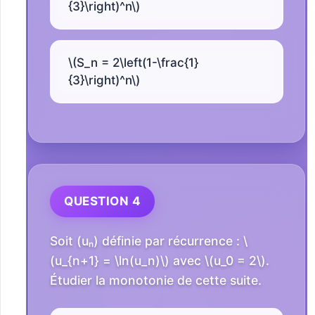
{3}\right)^n\)
\(S_n = 2\left(1-\frac{1}
{3}\right)^n\)
QUESTION 4
Soit (uₙ) définie par récurrence : \
(u_{n+1} = \ln(u_n)\) avec \(u_0 = 2\).
Étudier la monotonie de cette suite.