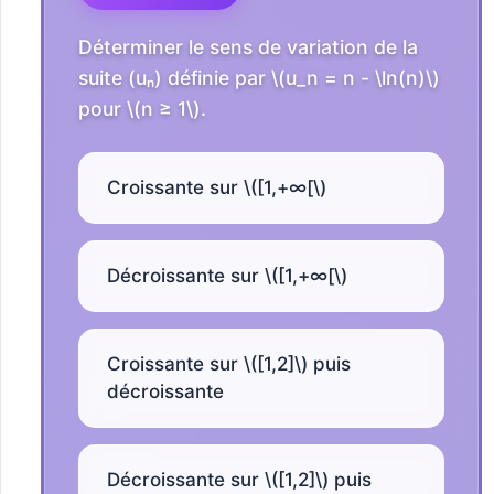
Déterminer le sens de variation de la
suite (uₙ) définie par \(u_n = n - \ln(n)\)
pour \(n ≥ 1\).
Croissante sur \([1,+∞[\)
Décroissante sur \([1,+∞[\)
Croissante sur \([1,2]\) puis
décroissante
Décroissante sur \([1,2]\) puis