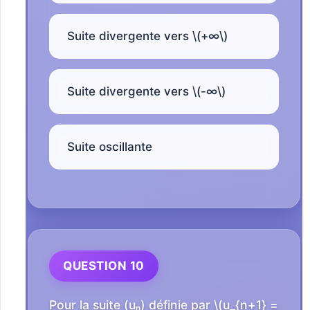
Suite divergente vers \(+∞\)
Suite divergente vers \(-∞\)
Suite oscillante
QUESTION 10
Pour la suite (uₙ) définie par \(u_{n+1} =