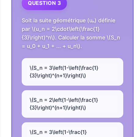
QUESTION 3
Soit la suite géométrique (uₙ) définie
par \(u_n = 2\cdot\left(\frac{1}
{3}\right)^n\). Calculer la somme \(S_n
= u_0 + u_1 + ... + u_n\).
\(S_n = 3\left(1-\left(\frac{1}
{3}\right)^{n+1}\right)\)
\(S_n = 2\left(1-\left(\frac{1}
{3}\right)^{n+1}\right)\)
\(S_n = 3\left(1-\frac{1}