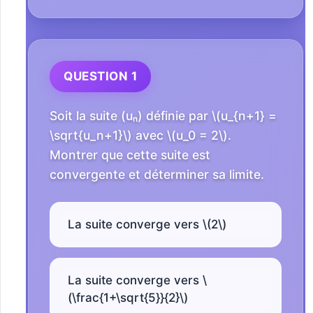
QUESTION 1
Soit la suite (uₙ) définie par \(u_{n+1} =
\sqrt{u_n+1}\) avec \(u_0 = 2\).
Montrer que cette suite est
convergente et déterminer sa limite.
La suite converge vers \(2\)
La suite converge vers \
(\frac{1+\sqrt{5}}{2}\)