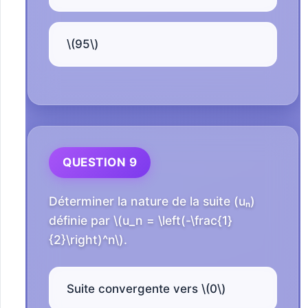
\(95\)
QUESTION 9
Déterminer la nature de la suite (uₙ)
définie par \(u_n = \left(-\frac{1}
{2}\right)^n\).
Suite convergente vers \(0\)