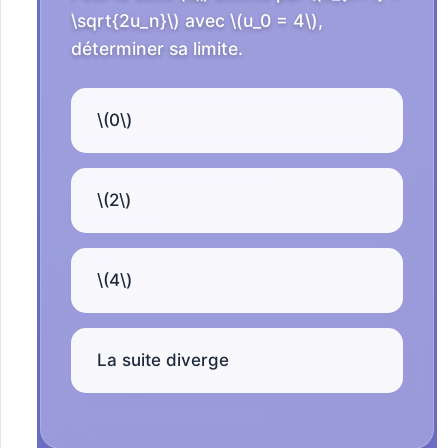
\sqrt{2u_n}\) avec \(u_0 = 4\),
déterminer sa limite.
\(0\)
\(2\)
\(4\)
La suite diverge