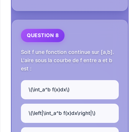
QUESTION 8
Soit f une fonction continue sur [a,b].
L'aire sous la courbe de f entre a et b
est :
\(\int_a^b f(x)dx\)
\(\left|\int_a^b f(x)dx\right|\)