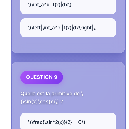
\(\int_a^b |f(x)|dx\)
\(\left|\int_a^b |f(x)|dx\right|\)
QUESTION 9
Quelle est la primitive de \
(\sin(x)\cos(x)\) ?
\(\frac{\sin^2(x)}{2} + C\)