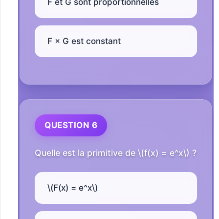
F et G sont proportionnelles
F × G est constant
QUESTION 6
Quelle est la primitive de \(f(x) = e^x\) ?
\(F(x) = e^x\)