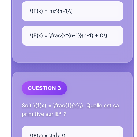
\(F(x) = nx^{n-1}\)
\(F(x) = \frac{x^{n-1}}{n-1} + C\)
QUESTION 3
Soit \(f(x) = \frac{1}{x}\). Quelle est sa
primitive sur ℝ* ?
\(F(x) = \ln|x|\)