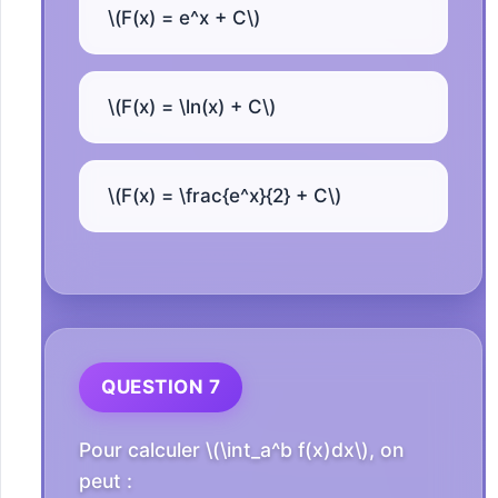
\(F(x) = e^x + C\)
\(F(x) = \ln(x) + C\)
\(F(x) = \frac{e^x}{2} + C\)
QUESTION 7
Pour calculer \(\int_a^b f(x)dx\), on
peut :