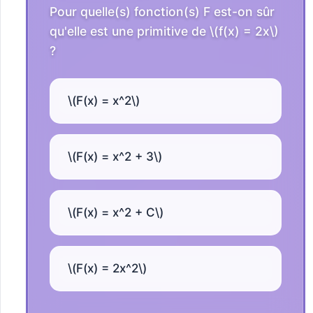
Pour quelle(s) fonction(s) F est-on sûr
qu'elle est une primitive de \(f(x) = 2x\)
?
\(F(x) = x^2\)
\(F(x) = x^2 + 3\)
\(F(x) = x^2 + C\)
\(F(x) = 2x^2\)