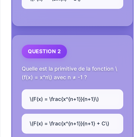
QUESTION 2
Quelle est la primitive de la fonction \
(f(x) = x^n\) avec n ≠ -1 ?
\(F(x) = \frac{x^{n+1}}{n+1}\)
\(F(x) = \frac{x^{n+1}}{n+1} + C\)