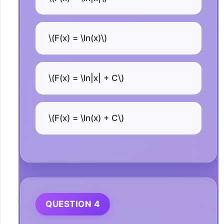
\(F(x) = \ln(x)\)
\(F(x) = \ln|x| + C\)
\(F(x) = \ln(x) + C\)
QUESTION 4