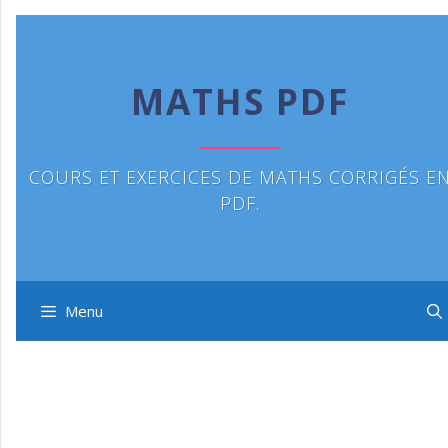
Aller
au
contenu
MATHS PDF
COURS ET EXERCICES DE MATHS CORRIGÉS E
PDF.
Menu