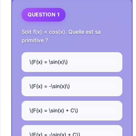
QUESTION 1
Soit f(x) = cos(x). Quelle est sa
primitive ?
\(F(x) = \sin(x)\)
\(F(x) = -\sin(x)\)
\(F(x) = \sin(x) + C\)
\(F(x) = -\sin(x) + C\)