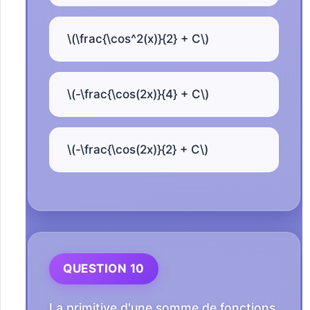
\(\frac{\cos^2(x)}{2} + C\)
\(-\frac{\cos(2x)}{4} + C\)
\(-\frac{\cos(2x)}{2} + C\)
QUESTION 10
La primitive d'une somme de fonctions